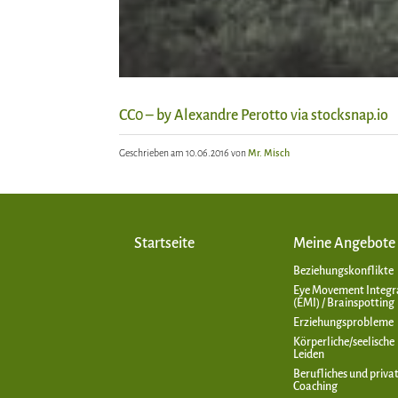
CC0 – by Alexandre Perotto via stocksnap.io
Geschrieben am 10.06.2016 von
Mr. Misch
Startseite
Meine Angebote
Beziehungs­konflikte
Eye Movement Integr
(EMI) / Brainspotting
Erziehungsprobleme
Körperliche/seelische
Leiden
Berufliches und priva
Coaching