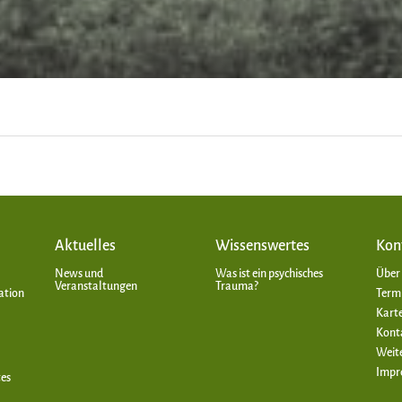
Aktuelles
Wissenswertes
Kon
News und
Was ist ein psychisches
Über
Veranstaltungen
Trauma?
ation
Term
Kart
Kont
Weit
Impr
tes