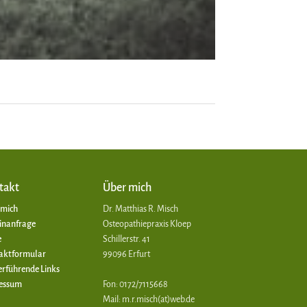
takt
Über mich
 mich
Dr. Matthias R. Misch
inanfrage
Osteopathiepraxis Kloep
e
Schillerstr. 41
aktformular
99096 Erfurt
erführende Links
essum
Fon: 0172/7115668
Mail: m.r.misch(at)web.de