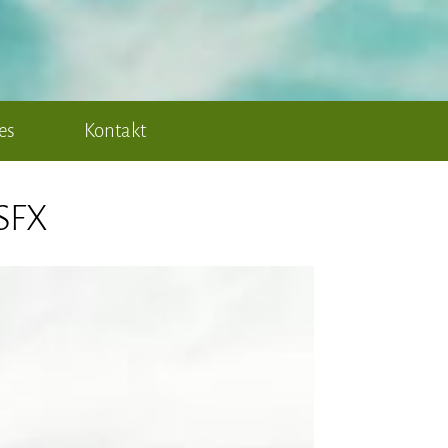
es
Kontakt
SFX