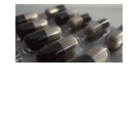
Körperliche/seelische Leiden
Körperliche Leiden, auch wenn sie von vielen
klassischen Schulmedizinern als rein physisch
diagnostiziert werden, können auch, bzw. nur
seelische Ursachen haben. Viele Erfahrungen
unserer Kindheit…
weiterlesen